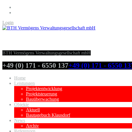
Login
BTH Vermögens Verwaltungsgesellschaft
BTH Vermögens Verwaltungsgesellschaft mbH
+49 (0) 171 - 6550 137
+49 (0) 171 - 6550 13
Home
Leistungen
Projektentwicklung
Projektsteuerung
Bauüberwachung
Objekte
Aktuell
Bautagebuch Klausdorf
News
Archiv
Referenzen