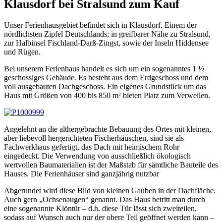
Klausdorf bei Stralsund zum Kauf
Unser Ferienhausgebiet befindet sich in Klausdorf. Einem der
nördlichsten Zipfel Deutschlands; in greifbarer Nähe zu Stralsund,
zur Halbinsel Fischland-Darß-Zingst, sowie der Inseln Hiddensee
und Rügen.
Bei unserem Ferienhaus handelt es sich um ein sogenanntes 1 ½
geschossiges Gebäude. Es besteht aus dem Erdgeschoss und dem
voll ausgebauten Dachgeschoss. Ein eigenes Grundstück um das
Haus mit Größen von 400 bis 850 m² bieten Platz zum Verweilen.
Angelehnt an die althergebrachte Bebauung des Ortes mit kleinen,
aber liebevoll hergerichteten Fischerhäuschen, sind sie als
Fachwerkhaus gefertigt, das Dach mit heimischem Rohr
eingedeckt. Die Verwendung von ausschließlich ökologisch
wertvollen Baumaterialien ist der Maßstab für sämtliche Bauteile des
Hauses. Die Ferienhäuser sind ganzjährig nutzbar
Abgerundet wird diese Bild von kleinen Gauben in der Dachfläche.
Auch gern „Ochsenaugen“ genannt. Das Haus betritt man durch
eine sogenannte Klöntür – d.h. diese Tür lässt sich zweiteilen,
sodass auf Wunsch auch nur der obere Teil geöffnet werden kann –