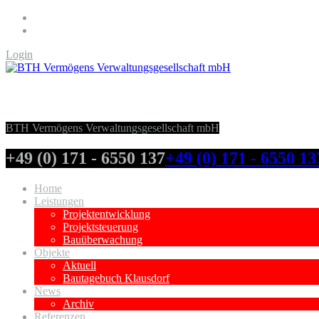
Login
BTH Vermögens Verwaltungsgesellschaft
BTH Vermögens Verwaltungsgesellschaft mbH
+49 (0) 171 - 6550 137
+49 (0) 171 - 6550 13
Home
Leistungen
Projektentwicklung
Projektsteuerung
Bauüberwachung
Objekte
Aktuell
Bautagebuch Klausdorf
News
Archiv
Referenzen